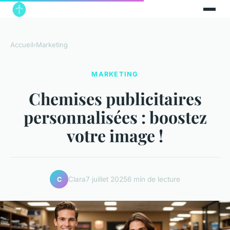
Accueil
›
Marketing
MARKETING
Chemises publicitaires
personnalisées : boostez
votre image !
Clara
7 juillet 2025
6 min de lecture
C