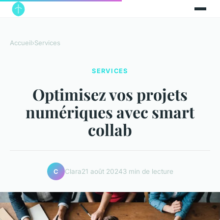
Accueil
›
Services
SERVICES
Optimisez vos projets
numériques avec smart
collab
Clara
21 août 2024
3 min de lecture
C