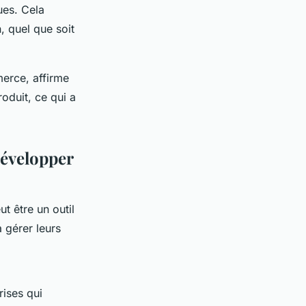
ues. Cela
, quel que soit
merce, affirme
oduit, ce qui a
développer
t être un outil
à gérer leurs
rises qui