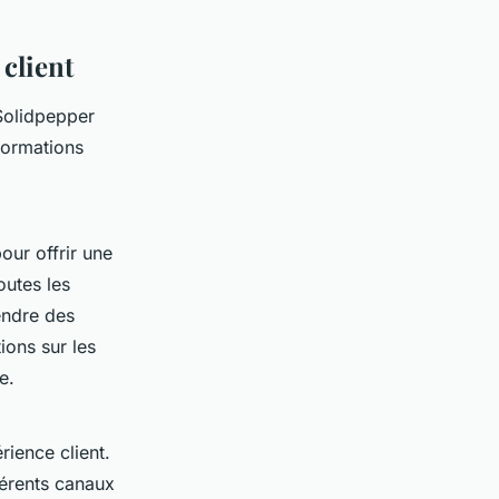
client
 Solidpepper
formations
our offrir une
outes les
endre des
ions sur les
e.
rience client.
férents canaux