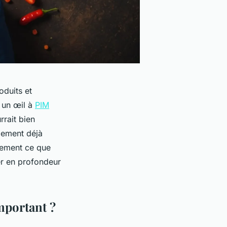
oduits et
r un œil à
PIM
rrait bien
lement déjà
tement ce que
er en profondeur
mportant ?