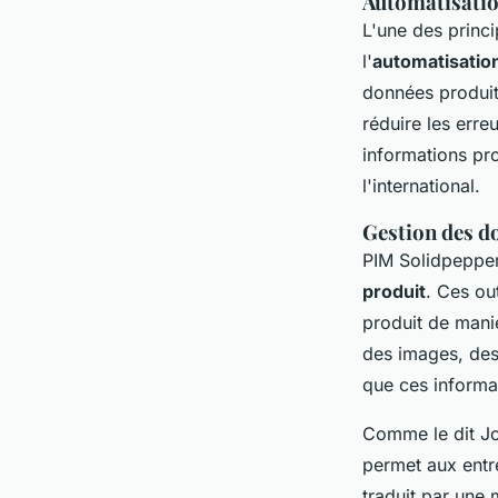
Automatisation
L'une des princi
l'
automatisation
données produit
réduire les erre
informations pro
l'international.
Gestion des d
PIM Solidpepper
produit
. Ces out
produit de maniè
des images, des 
que ces informat
Comme le dit Jo
permet aux entr
traduit par une 