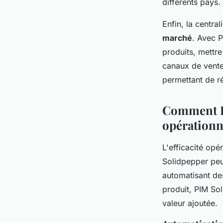
différents pays.
Enfin, la centra
marché
. Avec 
produits, mettre
canaux de vente
permettant de r
Comment PI
opérationn
L'efficacité opér
Solidpepper peut
automatisant des
produit, PIM So
valeur ajoutée.