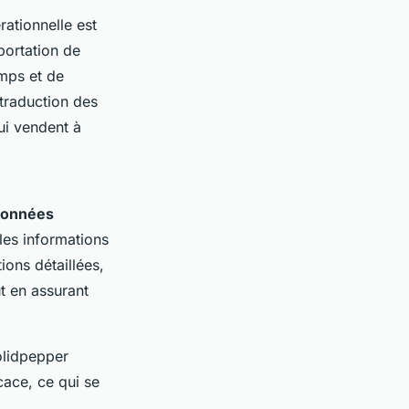
rationnelle est
portation de
mps et de
 traduction des
qui vendent à
données
 les informations
ions détaillées,
t en assurant
olidpepper
cace, ce qui se
"