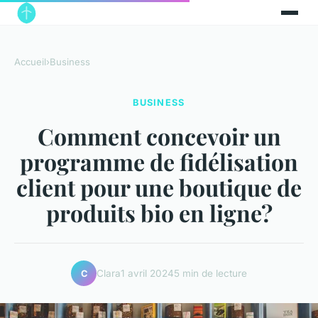
Accueil
›
Business
BUSINESS
Comment concevoir un
programme de fidélisation
client pour une boutique de
produits bio en ligne?
Clara
1 avril 2024
5 min de lecture
C